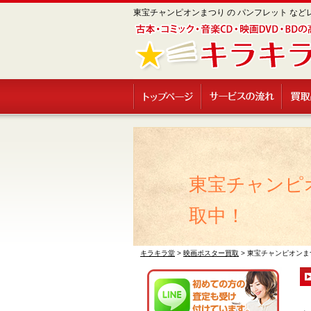
東宝チャンピオンまつり の パンフレット など
東宝チャンピ
取中！
キラキラ堂
>
映画ポスター買取
>
東宝チャンピオンま