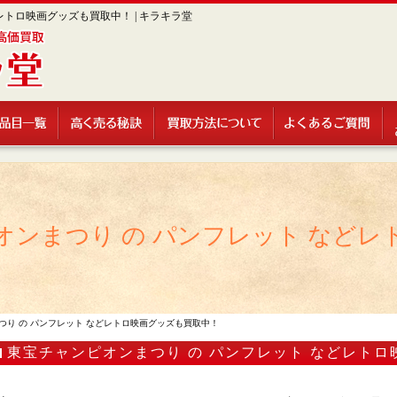
レトロ映画グッズも買取中！ | キラキラ堂
オンまつり の パンフレット などレ
つり の パンフレット などレトロ映画グッズも買取中！
東宝チャンピオンまつり の パンフレット などレト