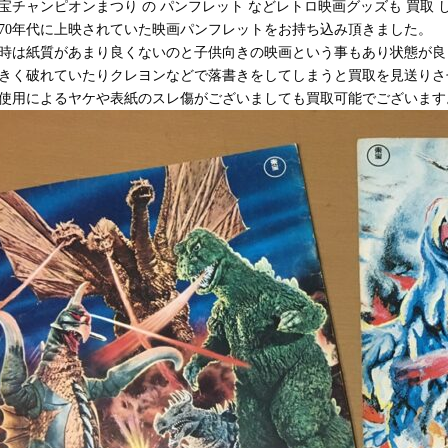
宝チャンピオンまつり の パンフレット などレトロ映画グッズも 買取 
970年代に上映されていた映画パンフレットをお持ち込み頂きました。
時は紙質があまり良くないのと子供向きの映画という事もあり状態が良
きく破れていたりクレヨンなどで落書きをしてしまうと買取を見送りさ
使用によるヤケや表紙のスレ傷がございましても買取可能でございます