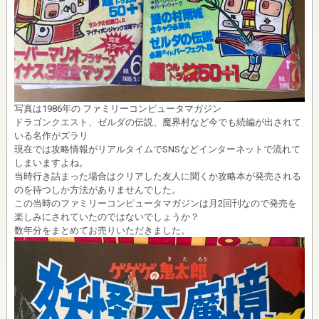
写真は1986年の ファミリーコンピュータマガジン
ドラゴンクエスト、ゼルダの伝説、魔界村など今でも続編が出されて
いる名作がズラリ
現在では攻略情報がリアルタイムでSNSなどインターネットで流れて
しまいますよね。
当時行き詰まった場合はクリアした友人に聞くか攻略本が発売される
のを待つしか方法がありませんでした。
この当時のファミリーコンピュータマガジンは月2回刊なので発売を
楽しみにされていたのではないでしょうか？
数年分をまとめてお売りいただきました。