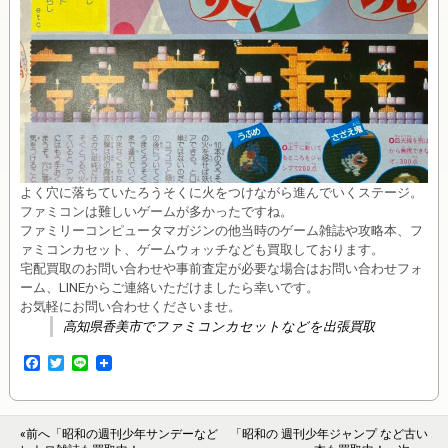
よく穴に落ちていたろうそくに火をつけながら進んでいくステージ。
ファミコンは難しいゲームが多かったですね。
ファミリーコンピュータマガジンの他当時のゲーム雑誌や攻略本、フ
ァミコンカセット、ゲームウォッチなども買取しております。
宅配買取のお問い合わせや事前査定が必要な場合はお問い合わせフォ
ーム、LINEからご連絡いただけましたら幸いです。
お気軽にお問い合わせくださいませ。
高知県香美市でファミコンカセットなどを出張買取
F
T
L
a
w
i
c
i
n
e
t
e
b
t
«前へ「昭和の週刊少年サンデーなど
「昭和の 週刊少年ジャンプ など古い
o
e