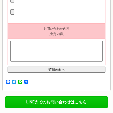
お問い合わせ内容
（査定内容）
F
T
L
a
w
i
c
i
n
e
t
e
b
t
o
e
LINE@でのお問い合わせはこちら
o
r
k