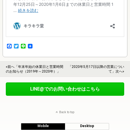
F
T
L
a
w
i
c
i
n
e
t
e
b
t
«前へ「年末年始の休業日と営業時間
「2020年5月17日以降の営業につい
o
e
のお知らせ（2019年～2020年）」
て」次へ»
o
r
k
LINE@でのお問い合わせはこちら
Back to top
Mobile
Desktop