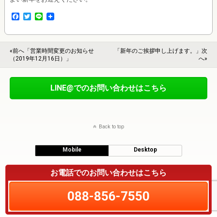
F
T
L
a
w
i
c
i
n
e
t
e
b
t
«前へ「営業時間変更のお知らせ
「新年のご挨拶申し上げます。」次
o
e
（2019年12月16日）」
へ»
o
r
k
LINE@でのお問い合わせはこちら
Back to top
Mobile
Desktop
お電話でのお問い合わせはこちら
088-856-7550