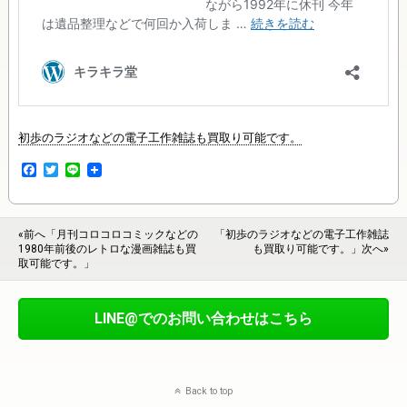
初歩のラジオなどの電子工作雑誌も買取り可能です。
F
T
L
a
w
i
c
i
n
e
t
e
b
t
«前へ「月刊コロコロコミックなどの
「初歩のラジオなどの電子工作雑誌
o
e
1980年前後のレトロな漫画雑誌も買
も買取り可能です。」次へ»
o
r
取可能です。」
k
LINE@でのお問い合わせはこちら
Back to top