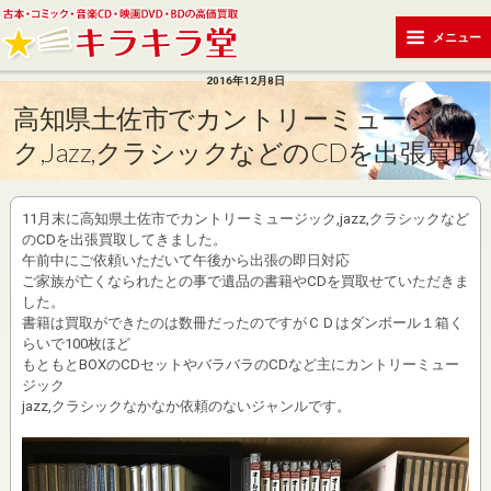
メニュー
2016年12月8日
高知県土佐市でカントリーミュージッ
ク,jazz,クラシックなどのCDを出張買取
11月末に高知県土佐市でカントリーミュージック,jazz,クラシックなど
のCDを出張買取してきました。
午前中にご依頼いただいて午後から出張の即日対応
ご家族が亡くなられたとの事で遺品の書籍やCDを買取せていただきま
した。
書籍は買取ができたのは数冊だったのですがＣＤはダンボール１箱く
らいで100枚ほど
もともとBOXのCDセットやバラバラのCDなど主にカントリーミュー
ジック
jazz,クラシックなかなか依頼のないジャンルです。