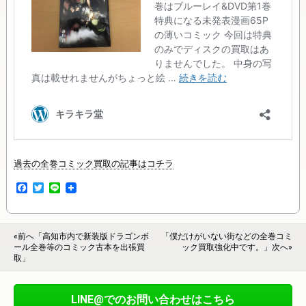
過去の全巻コミック買取の記事はコチラ
F
T
L
a
w
i
c
i
n
e
t
e
b
t
«前へ「高知市内で新装版ドラゴンボ
「僕だけがいない街などの全巻コミ
o
e
ール全巻等のコミック古本を出張買
ック買取強化中です。」次へ»
o
r
取」
k
LINE@でのお問い合わせはこちら