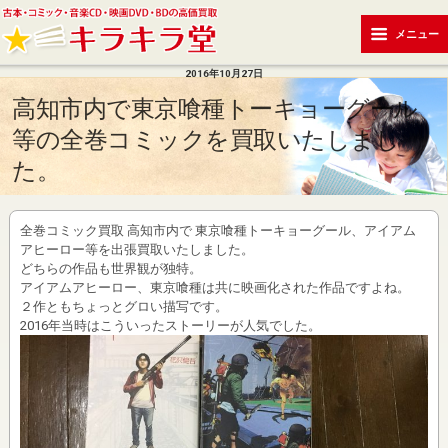
メニュー
2016年10月27日
高知市内で東京喰種トーキョーグール
等の全巻コミックを買取いたしまし
た。
全巻コミック買取 高知市内で 東京喰種トーキョーグール、アイアム
アヒーロー等を出張買取いたしました。
どちらの作品も世界観が独特。
アイアムアヒーロー、東京喰種は共に映画化された作品ですよね。
２作ともちょっとグロい描写です。
2016年当時はこういったストーリーが人気でした。