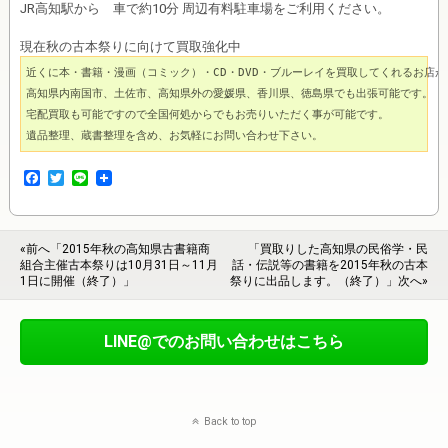
JR高知駅から 車で約10分 周辺有料駐車場をご利用ください。
現在秋の古本祭りに向けて買取強化中
近くに本・書籍・漫画（コミック）・CD・DVD・ブルーレイを買取してくれるお店が
高知県内南国市、土佐市、高知県外の愛媛県、香川県、徳島県でも出張可能です。

宅配買取も可能ですので全国何処からでもお売りいただく事が可能です。

遺品整理、蔵書整理を含め、お気軽にお問い合わせ下さい。
F
T
L
a
w
i
c
i
n
e
t
e
b
t
«前へ「2015年秋の高知県古書籍商
「買取りした高知県の民俗学・民
o
e
組合主催古本祭りは10月31日～11月
話・伝説等の書籍を2015年秋の古本
o
r
1日に開催（終了）」
祭りに出品します。（終了）」次へ»
k
LINE@でのお問い合わせはこちら
Back to top