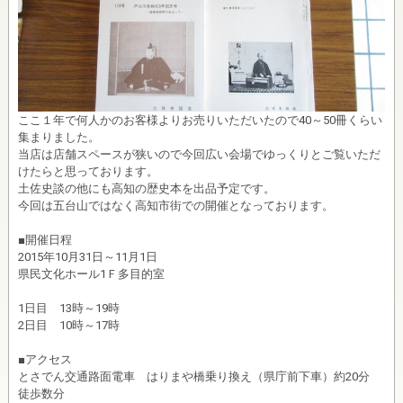
ここ１年で何人かのお客様よりお売りいただいたので40～50冊くらい
集まりました。
当店は店舗スペースが狭いので今回広い会場でゆっくりとご覧いただ
けたらと思っております。
土佐史談の他にも高知の歴史本を出品予定です。
今回は五台山ではなく高知市街での開催となっております。
■開催日程
2015年10月31日～11月1日
県民文化ホール1Ｆ多目的室
1日目 13時～19時
2日目 10時～17時
■アクセス
とさでん交通路面電車 はりまや橋乗り換え（県庁前下車）約20分
徒歩数分