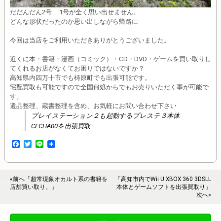
だだんだん2号…..1号が全く思い出せません。
どんな形状だったのか思い出しながら帰路に
今回は当店をご利用いただきありがとうございました。
近くに本・書籍・漫画（コミック）・CD・DVD・ゲームを買い取りし
てくれるお店がなくてお困りではないですか？
高知県内四万十市でも梼原町でも出張可能です。
宅配買取も可能ですので全国何処からでもお売りいただく事が可能で
す。
遺品整理、蔵書整理を含め、お気軽にお問い合わせ下さい
プレイステーション２も起動するプレステ３本体
CECHA00を出張買取
F
T
L
a
w
i
c
i
n
e
t
e
b
t
«前へ「超常現象オカルト系の書籍を
「高知市内でWii U XBOX 360 3DSLL
o
e
店舗買い取り。」
本体とゲームソフトを出張買取り」
o
r
次へ»
k