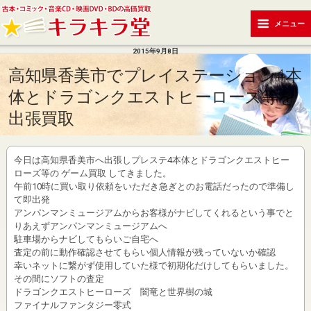
メニュー
2015年9月8日
高知県香美市でプレイステーション4本
体とドラゴンクエストヒーローズ等を
出張買取
今日は高知県香美市へ出張しプレステ4本体とドラゴンクエストヒー
ローズ等の ゲーム買取 してきました。
午前10時に買い取り依頼をいただき急ぎとのお電話だったので準備し
て即出発
アンパンマンミュージアムからお客様がナビしてくれるという事でと
りあえずアンパンマンミュージアムへ
駐車場からナビしてもらいご自宅へ
査定の前に動作確認させてもらい個人情報が残っていないか確認
幸いネットに繋がず使用していた様で初期化だけしてもらいました。
その間にソフトの査定
ドラゴンクエストヒーローズ 闇竜と世界樹の城
ファイナルファンタジー零式