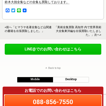
鈴木大拙全集などの全集も買取しております。
F
T
L
a
w
i
c
i
n
e
t
e
b
t
«前へ「ヒマラヤ名著全集など山関連
「美術全集買取 高知市 内で世界美術
o
e
の書籍を出張買取しました。」
大全集東洋編を出張買取いたしまし
o
r
た。」次へ»
k
LINE@でのお問い合わせはこちら
Back to top
Mobile
Desktop
お電話でのお問い合わせはこちら
088-856-7550