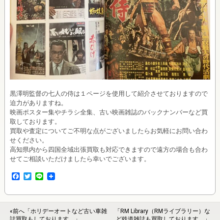
黒澤明監督の七人の侍は１ページを使用して紹介させておりますので
迫力がありますね。
映画ポスター集やチラシ全集、古い映画雑誌のバックナンバーなど買
取しております。
買取や査定についてご不明な点がございましたらお気軽にお問い合わ
せください。
高知県内から四国全域出張買取も対応できますので遠方の場合も合わ
せてご相談いただけましたら幸いでございます。
F
T
L
a
w
i
c
i
n
e
t
e
b
t
«前へ「ホリデーオートなど古い車雑
「RM Library（RMライブラリー）な
o
e
誌買取もしております。」
ど鉄道雑誌も買取しております。」