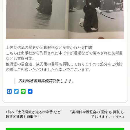
土佐英信流の歴史や写真解説などが書かれた専門書
こちらは出版社から刊行された本ですが道場などで製本された技術書
なども買取可能。
他流派の居合道、抜刀術の書籍も買取しておりますので処分をご検討
の際はご相談いただけましたら幸いでございます。
刀剣関連書籍高価買取致します。
F
T
L
a
w
i
c
i
n
e
t
e
b
t
«前へ「土佐電鉄が走る街今昔 など
「美術館や展覧会の 図録 も 買取 し
o
e
鉄道関連書も買取中！」
ております。」次へ»
o
r
k