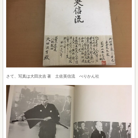
さて、写真は大田次吉 著 土佐英信流 ぺりかん社