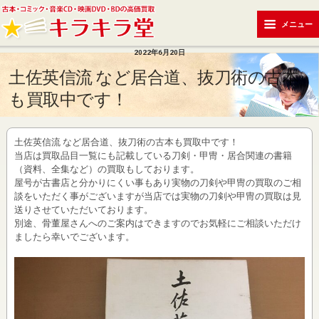
メニュー
2022年6月20日
土佐英信流 など居合道、抜刀術の古本
も買取中です！
土佐英信流 など居合道、抜刀術の古本も買取中です！
当店は買取品目一覧にも記載している刀剣・甲冑・居合関連の書籍
（資料、全集など）の買取もしております。
屋号が古書店と分かりにくい事もあり実物の刀剣や甲冑の買取のご相
談をいただく事がございますが当店では実物の刀剣や甲冑の買取は見
送りさせていただいております。
別途、骨董屋さんへのご案内はできますのでお気軽にご相談いただけ
ましたら幸いでございます。