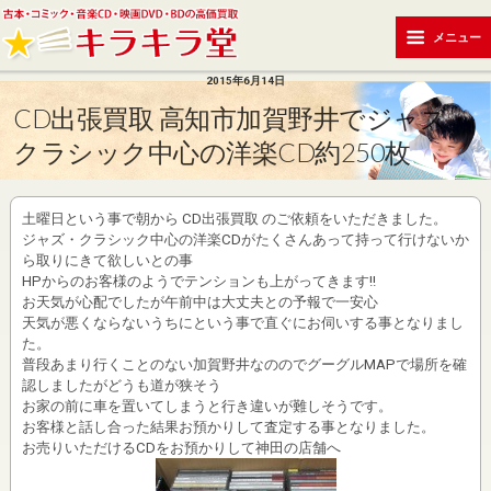
メニュー
2015年6月14日
CD出張買取 高知市加賀野井でジャズ・
クラシック中心の洋楽CD約250枚
土曜日という事で朝から CD出張買取 のご依頼をいただきました。
ジャズ・クラシック中心の洋楽CDがたくさんあって持って行けないか
ら取りにきて欲しいとの事
HPからのお客様のようでテンションも上がってきます!!
お天気が心配でしたが午前中は大丈夫との予報で一安心
天気が悪くならないうちにという事で直ぐにお伺いする事となりまし
た。
普段あまり行くことのない加賀野井なののでグーグルMAPで場所を確
認しましたがどうも道が狭そう
お家の前に車を置いてしまうと行き違いが難しそうです。
お客様と話し合った結果お預かりして査定する事となりました。
お売りいただけるCDをお預かりして神田の店舗へ