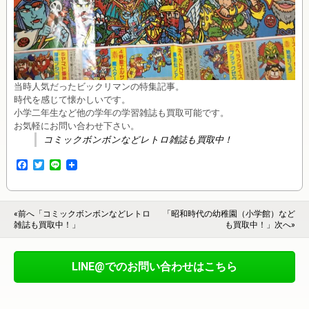
当時人気だったビックリマンの特集記事。
時代を感じて懐かしいです。
小学二年生など他の学年の学習雑誌も買取可能です。
お気軽にお問い合わせ下さい。
コミックボンボンなどレトロ雑誌も買取中！
F
T
L
a
w
i
c
i
n
e
t
e
b
t
«前へ「コミックボンボンなどレトロ
「昭和時代の幼稚園（小学館）など
o
e
雑誌も買取中！」
も買取中！」次へ»
o
r
k
LINE@でのお問い合わせはこちら