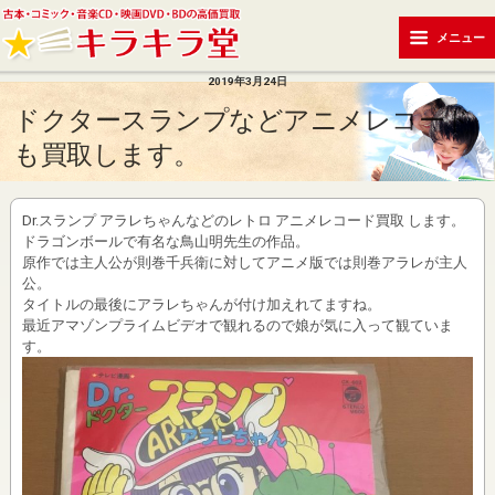
メニュー
2019年3月24日
ドクタースランプなどアニメレコード
も買取します。
Dr.スランプ アラレちゃんなどのレトロ アニメレコード買取 します。
ドラゴンボールで有名な鳥山明先生の作品。
原作では主人公が則巻千兵衛に対してアニメ版では則巻アラレが主人
公。
タイトルの最後にアラレちゃんが付け加えれてますね。
最近アマゾンプライムビデオで観れるので娘が気に入って観ていま
す。