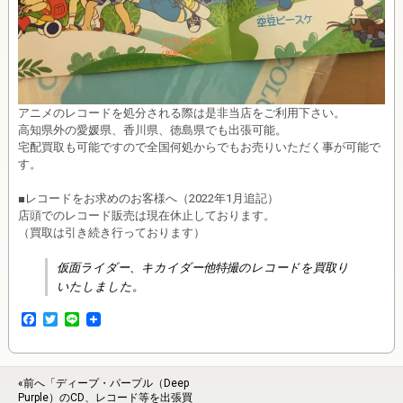
アニメのレコードを処分される際は是非当店をご利用下さい。
高知県外の愛媛県、香川県、徳島県でも出張可能。
宅配買取も可能ですので全国何処からでもお売りいただく事が可能で
す。
■レコードをお求めのお客様へ（2022年1月追記）
店頭でのレコード販売は現在休止しております。
（買取は引き続き行っております）
仮面ライダー、キカイダー他特撮のレコードを買取り
いたしました。
F
T
L
a
w
i
c
i
n
e
t
e
b
t
«前へ「ディープ・パープル（Deep
o
e
Purple）のCD、レコード等を出張買