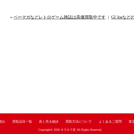
«
ベーマガなどレトロゲーム雑誌は高価買取中です
|
GI Joe
流れ
買取品目一覧
高く売る秘訣
買取方法について
よくあるご質問
査
Copyright© 2026
キラキラ堂
All Rights Reserved.