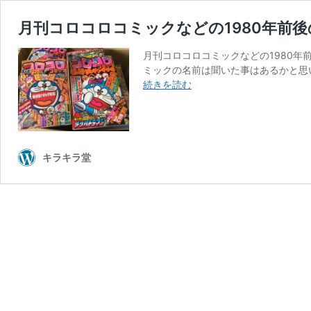
月刊コロコロコミックなどの1980年前
月刊コロコロコミックなどの1980年
ミックの名前は聞いた事はあるかと思
月
続きを読む
刊
コ
ロ
コ
ロ
キラキラ堂
コ
ミ
ッ
ク
な
ど
の
1980
年
前